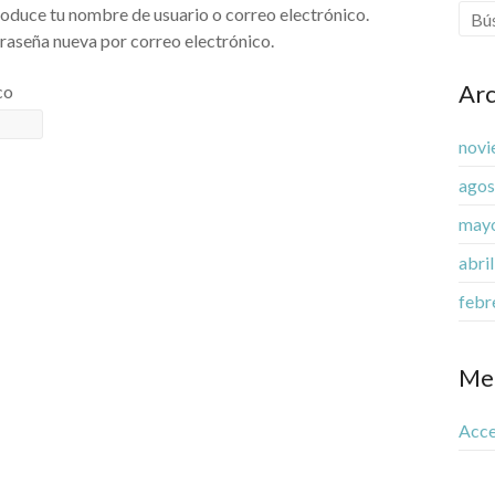
troduce tu nombre de usuario o correo electrónico.
traseña nueva por correo electrónico.
Arc
co
novi
agos
may
abri
febr
Me
Acc